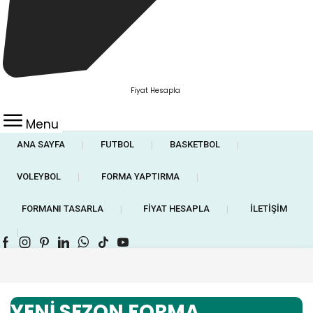
Fiyat Hesapla
Menu
ANA SAYFA
FUTBOL
BASKETBOL
❘
❘
❘
VOLEYBOL
FORMA YAPTIRMA
❘
❘
FORMANI TASARLA
FIYAT HESAPLA
İLETIŞIM
❘
❘
❘
Facebook
Instagram
Pinterest
Linkedin
Whatsapp
Tik-
Youtube
tok
YENİ SEZON FORMA