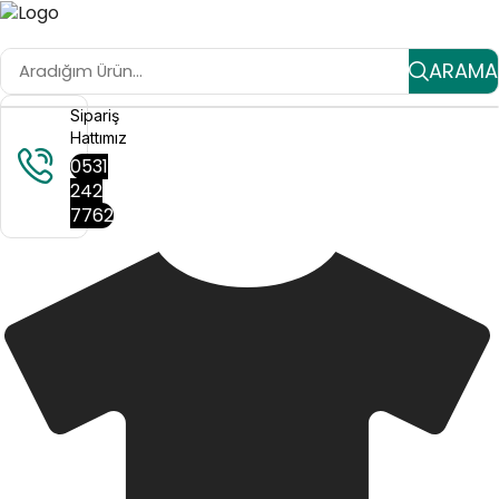
ARAMA
Sipariş
Hattımız
0531
242
7762