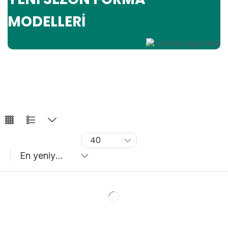
MODELLERİ
4
Liste
sütun
ızgarası
Sayfa
başına
ürünler