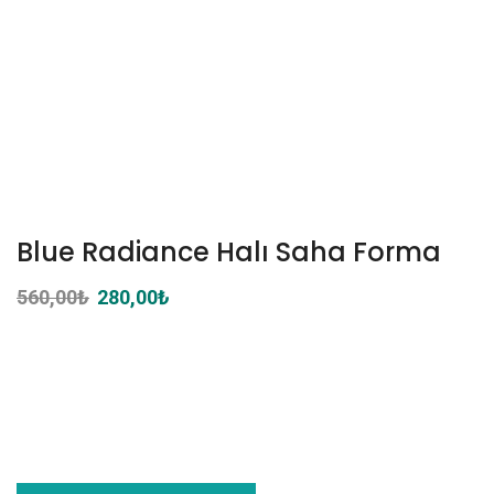
Blue Radiance Halı Saha Forma
560,00
₺
Orijinal
280,00
₺
Şu
fiyat:
andaki
560,00₺.
fiyat:
280,00₺.