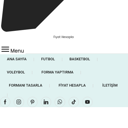
Fiyat Hesapla
Menu
ANA SAYFA
FUTBOL
BASKETBOL
❘
❘
❘
VOLEYBOL
FORMA YAPTIRMA
❘
❘
FORMANI TASARLA
FIYAT HESAPLA
İLETIŞIM
❘
❘
❘
Facebook
Instagram
Pinterest
Linkedin
Whatsapp
Tik-
Youtube
tok