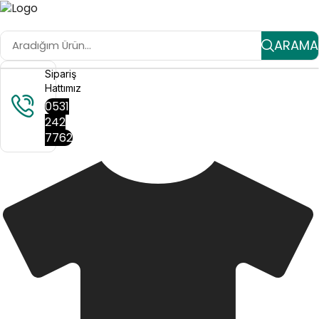
ARAMA
Sipariş
Hattımız
0531
242
7762