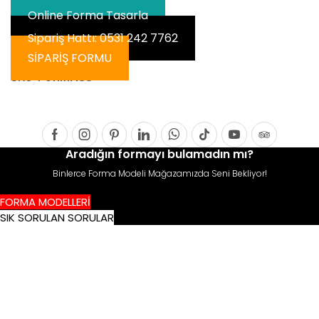
Online Forma Tasarla
Sipariş Hattı: 0531 242 7762
SİPARİŞ FORMU
SKU:
FORMA88
Facebook
Instagram
Pinterest
Linkedin
Whatsapp
Tik-
Youtube
Tripadvis
Aradığın formayı bulamadın mı?
tok
Binlerce Forma Modeli Mağazamızda Seni Bekliyor!
FORMA MODELLERİ
SIK SORULAN SORULAR