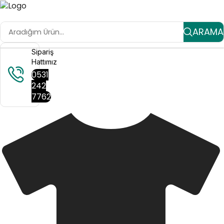
ARAMA
Sipariş
Hattımız
0531
242
7762