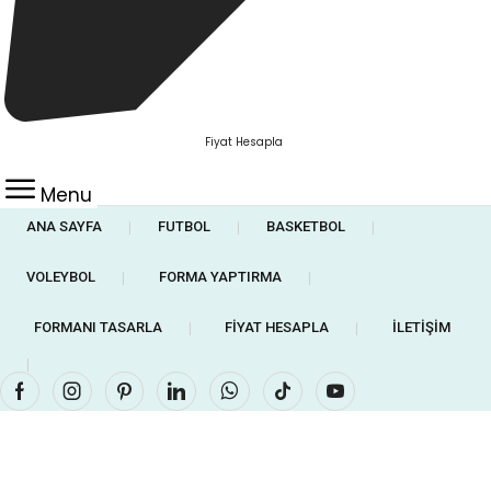
Fiyat Hesapla
Menu
ANA SAYFA
FUTBOL
BASKETBOL
❘
❘
❘
VOLEYBOL
FORMA YAPTIRMA
❘
❘
FORMANI TASARLA
FIYAT HESAPLA
İLETIŞIM
❘
❘
❘
Facebook
Instagram
Pinterest
Linkedin
Whatsapp
Tik-
Youtube
tok