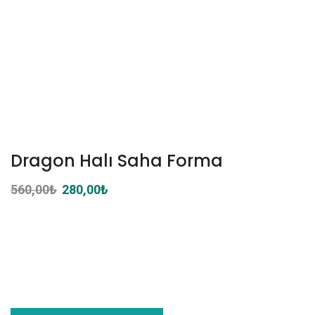
Dragon Halı Saha Forma
560,00
₺
Orijinal
280,00
₺
Şu
fiyat:
andaki
560,00₺.
fiyat:
280,00₺.