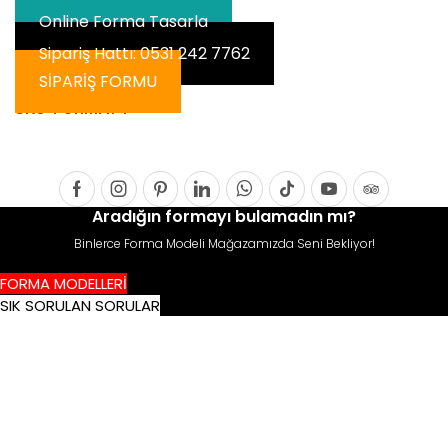
Online Forma Tasarla
Sipariş Hattı: 0531 242 7762
SİPARİŞ FORMU
SKU:
FORMA74
Facebook
Instagram
Pinterest
Linkedin
Whatsapp
Tik-
Youtube
Tripadvis
Aradığın formayı bulamadın mı?
tok
Binlerce Forma Modeli Mağazamızda Seni Bekliyor!
FORMA MODELLERİ
SIK SORULAN SORULAR