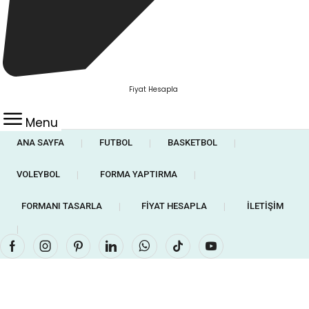
Fiyat Hesapla
Menu
ANA SAYFA
FUTBOL
BASKETBOL
❘
❘
❘
VOLEYBOL
FORMA YAPTIRMA
❘
❘
FORMANI TASARLA
FIYAT HESAPLA
İLETIŞIM
❘
❘
❘
Facebook
Instagram
Pinterest
Linkedin
Whatsapp
Tik-
Youtube
tok