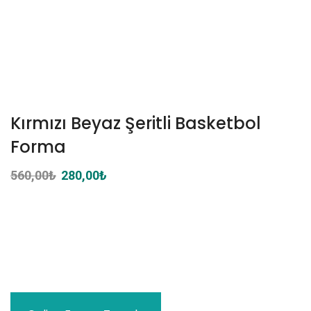
Kırmızı Beyaz Şeritli Basketbol
Forma
560,00
₺
Orijinal
280,00
₺
Şu
fiyat:
andaki
560,00₺.
fiyat:
280,00₺.