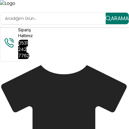
ARAMA
Sipariş
Hattımız
0531
242
7762