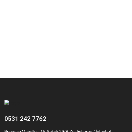
0531 242 7762
Nuripaşa Mahallesi 15. Sokak 29/A Zeytinburnu / İstanbul