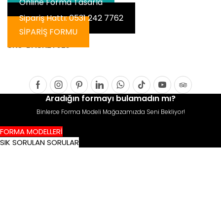
Online Forma Tasarla
Sipariş Hattı: 0531 242 7762
SİPARİŞ FORMU
SKU:
BASKET025
Facebook
Instagram
Pinterest
Linkedin
Whatsapp
Tik-
Youtube
Tripadvis
Aradığın formayı bulamadın mı?
tok
Binlerce Forma Modeli Mağazamızda Seni Bekliyor!
FORMA MODELLERİ
SIK SORULAN SORULAR