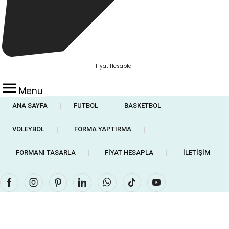
Fiyat Hesapla
Menu
ANA SAYFA
FUTBOL
BASKETBOL
❘
❘
❘
VOLEYBOL
FORMA YAPTIRMA
❘
❘
FORMANI TASARLA
FIYAT HESAPLA
İLETIŞIM
❘
❘
❘
Facebook
Instagram
Pinterest
Linkedin
Whatsapp
Tik-
Youtube
tok