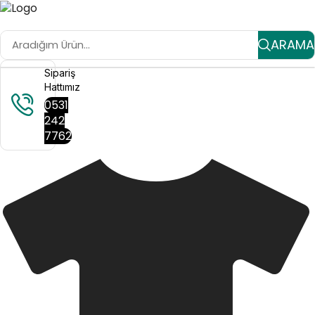
ARAMA
Sipariş
Hattımız
0531
242
7762