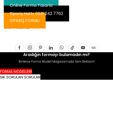
Online Forma Tasarla
Sipariş Hattı: 0531 242 7762
SİPARİŞ FORMU
SKU:
YML002
Facebook
Instagram
Pinterest
Linkedin
Whatsapp
Tik-
Youtube
Tripadvis
Aradığın formayı bulamadın mı?
tok
Binlerce Forma Modeli Mağazamızda Seni Bekliyor!
FORMA MODELLERİ
SIK SORULAN SORULAR