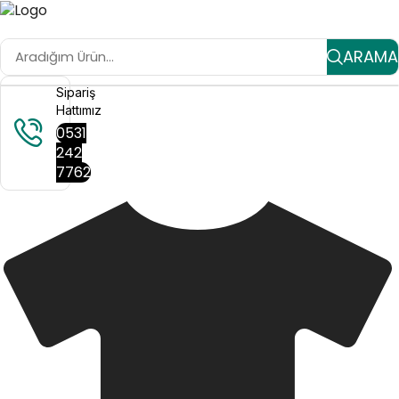
ARAMA
Sipariş
Hattımız
0531
242
7762