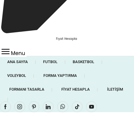
Fiyat Hesapla
Menu
ANA SAYFA
FUTBOL
BASKETBOL
❘
❘
❘
VOLEYBOL
FORMA YAPTIRMA
❘
❘
FORMANI TASARLA
FIYAT HESAPLA
İLETIŞIM
❘
❘
❘
Facebook
Instagram
Pinterest
Linkedin
Whatsapp
Tik-
Youtube
tok