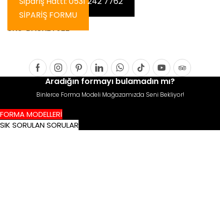
Sipariş Hattı: 0531 242 7762
SİPARİŞ FORMU
SKU:
BASKET022
Facebook
Instagram
Pinterest
Linkedin
Whatsapp
Tik-
Youtube
Tripadvis
Aradığın formayı bulamadın mı?
tok
Binlerce Forma Modeli Mağazamızda Seni Bekliyor!
FORMA MODELLERİ
SIK SORULAN SORULAR