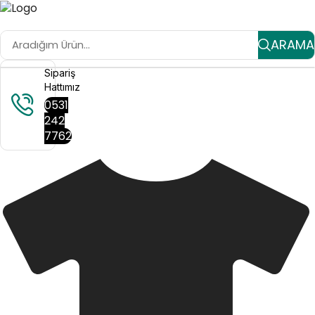
ARAMA
Sipariş
Hattımız
0531
242
7762