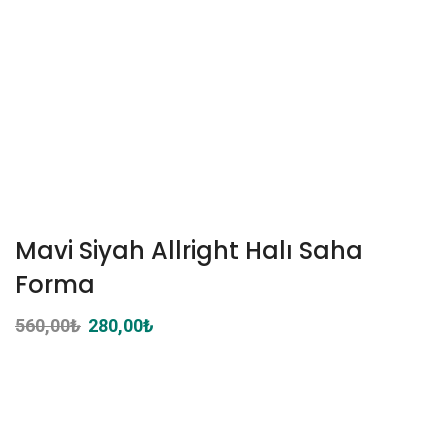
Mavi Siyah Allright Halı Saha
Forma
560,00
₺
Orijinal
280,00
₺
Şu
fiyat:
andaki
560,00₺.
fiyat:
280,00₺.