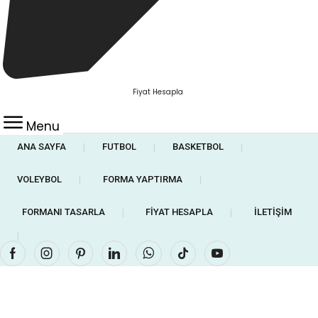
Fiyat Hesapla
Menu
ANA SAYFA
FUTBOL
BASKETBOL
❘
❘
❘
VOLEYBOL
FORMA YAPTIRMA
❘
❘
FORMANI TASARLA
FIYAT HESAPLA
İLETIŞIM
❘
❘
❘
Facebook
Instagram
Pinterest
Linkedin
Whatsapp
Tik-
Youtube
tok