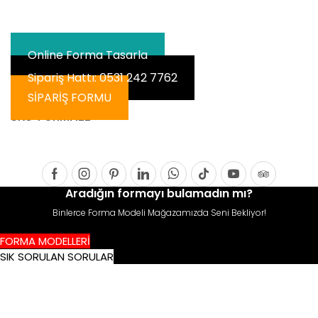
Online Forma Tasarla
Sipariş Hattı: 0531 242 7762
SİPARİŞ FORMU
SKU:
FORMA22
Facebook
Instagram
Pinterest
Linkedin
Whatsapp
Tik-
Youtube
Tripadvis
Aradığın formayı bulamadın mı?
tok
Binlerce Forma Modeli Mağazamızda Seni Bekliyor!
FORMA MODELLERİ
SIK SORULAN SORULAR