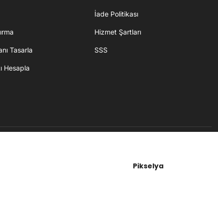
İade Politikası
ırma
Hizmet Şartları
nı Tasarla
SSS
tı Hesapla
Pikselya