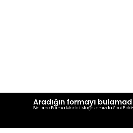
Aradığın formayı bulamad
Binlerce Forma Modeli Mağazamızda Seni Bekli