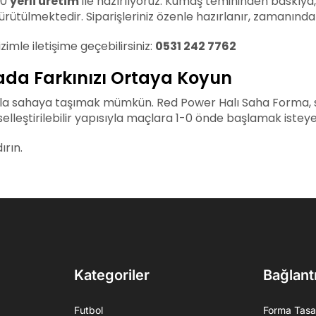
00
yerli üretim
ile hazırlıyoruz. Kumaş temininden baskıya
ütülmektedir. Siparişleriniz özenle hazırlanır, zamanında k
zimle iletişime geçebilirsiniz:
0531 242 7762
ada Farkınızı Ortaya Koyun
ayla sahaya taşımak mümkün. Red Power Halı Saha Forma, sa
lleştirilebilir yapısıyla maçlara 1-0 önde başlamak isteyen
ırın.
Kategoriler
Bağlantı
Futbol
Forma Tasa