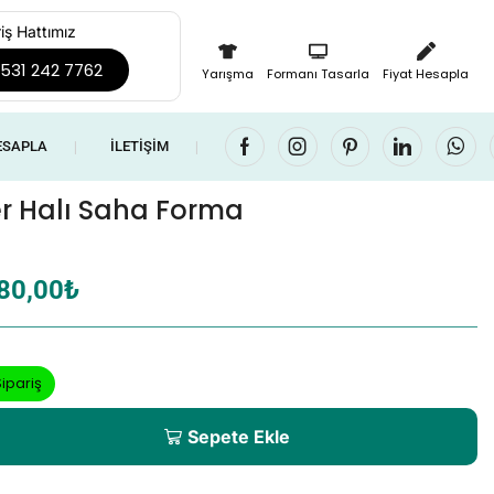
iş Hattımız
531 242 7762
Yarışma
Formanı Tasarla
Fiyat Hesapla
ESAPLA
İLETIŞIM
❘
❘
r Halı Saha Forma
80,00
₺
ipariş
Sepete Ekle