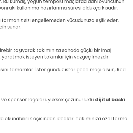
ir. Bu kumaş, yoğun tempolu maçlarda dahi oyuncunun
onraki kullanıma hazırlanma süresi oldukça kısadır.
 formanız sizi engellemeden vücudunuza eşlik eder.
cih sunar.
rebir taşıyarak takımınıza sahada güçlü bir imaj
k yaratmak isteyen takımlar için vazgeçilmezdir.
ısını tamamlar. İster gündüz ister gece maçı olsun, Red
dı ve sponsor logoları, yüksek çözünürlüklü
dijital baskı
 okunabilirlik açısından idealdir. Takımınıza özel forma