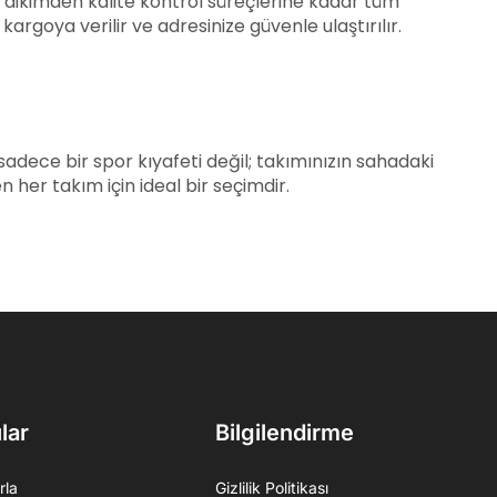
, dikimden kalite kontrol süreçlerine kadar tüm
argoya verilir ve adresinize güvenle ulaştırılır.
dece bir spor kıyafeti değil; takımınızın sahadaki
 her takım için ideal bir seçimdir.
lar
Bilgilendirme
rla
Gizlilik Politikası