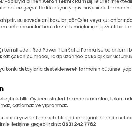
k yapısıyla bilinen
Aeron teknik kumaş
ile üretilmekted
n önüne geçer. Hızlı kuruyan yapısı sayesinde formanın s
ptir. Bu sayede ani koşular, dönüşler veya şut anlarında
hem antrenmanlar hem de zorlu maçlar için güvenli bir ter
ğı temsil eder. Red Power Halı Saha Forma ise bu anlamı bi
kkat çeken bu model, rakip üzerinde psikolojik bir üstünlü
koyu tonlu detaylarla desteklenerek formanın bütünsel yap
ın
lleştirilebilir. Oyuncu isimleri, forma numaraları, takım a
solmaz, çatlamaz ve yıpranmaz.
n sarısı yazılar hem estetik açıdan başarılı hem de sahada
mle iletişime geçebilirsiniz:
0531 242 7762