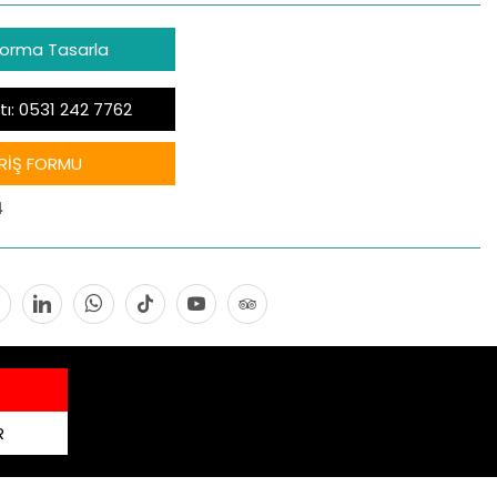
Forma Tasarla
tı: 0531 242 7762
RİŞ FORMU
4
R