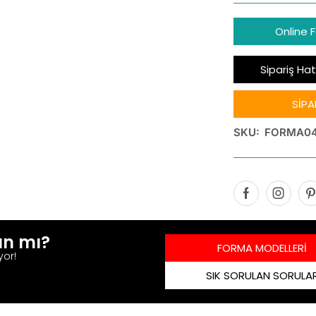
Online 
Sipariş Hat
SİPA
SKU:
FORMA0
ın mı?
FORMA MODELLERİ
yor!
SIK SORULAN SORULA