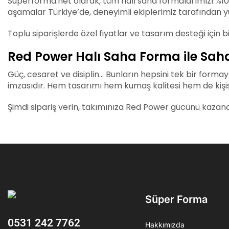
Superforma.net olarak, tüm halı saha formalarımızı %1
aşamalar Türkiye’de, deneyimli ekiplerimiz tarafından yür
Toplu siparişlerde özel fiyatlar ve tasarım desteği için bi
Red Power Halı Saha Forma ile Sah
Güç, cesaret ve disiplin… Bunların hepsini tek bir form
imzasıdır. Hem tasarımı hem kumaş kalitesi hem de kişise
Şimdi sipariş verin, takımınıza Red Power gücünü kazand
Süper Forma
0531 242 7762
Hakkımızda