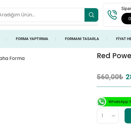
Sipar
0
FORMA YAPTIRMA
FORMANI TASARLA
FIYAT H
❘
❘
❘
Red Powe
560,00
₺
2
WhatsApp S