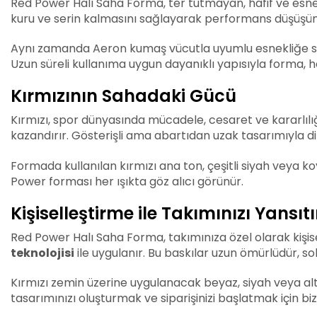
Red Power Halı Saha Forma, ter tutmayan, hafif ve esne
kuru ve serin kalmasını sağlayarak performans düşüşünü
Aynı zamanda Aeron kumaş vücutla uyumlu esnekliğe sahi
Uzun süreli kullanıma uygun dayanıklı yapısıyla forma, 
Kırmızının Sahadaki Gücü
Kırmızı, spor dünyasında mücadele, cesaret ve kararlılı
kazandırır. Gösterişli ama abartıdan uzak tasarımıyla di
Formada kullanılan kırmızı ana ton, çeşitli siyah veya 
Power forması her ışıkta göz alıcı görünür.
Kişiselleştirme ile Takımınızı Yansıt
Red Power Halı Saha Forma, takımınıza özel olarak kişise
teknolojisi
ile uygulanır. Bu baskılar uzun ömürlüdür, 
Kırmızı zemin üzerine uygulanacak beyaz, siyah veya altı
tasarımınızı oluşturmak ve siparişinizi başlatmak için bizi