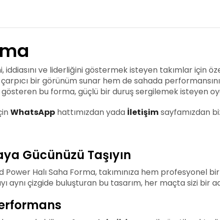
rma
 iddiasını ve liderliğini göstermek isteyen takımlar için öz
 çarpıcı bir görünüm sunar hem de sahada performansınızı
gösteren bu forma, güçlü bir duruş sergilemek isteyen oyunc
çin
WhatsApp
hattımızdan yada
İletişim
sayfamızdan bizl
haya Gücünüzü Taşıyın
ed Power Halı Saha Forma, takımınıza hem profesyonel bi
gıyı aynı çizgide buluşturan bu tasarım, her maçta sizi bir a
Performans