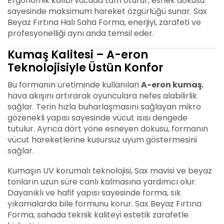
Ergonomik kalıbı vücuda tam oturur, esnek dokusu
sayesinde maksimum hareket özgürlüğü sunar. Sax
Beyaz Fırtına Halı Saha Forma, enerjiyi, zarafeti ve
profesyonelliği aynı anda temsil eder.
Kumaş Kalitesi – A-eron
Teknolojisiyle Üstün Konfor
Bu formanın üretiminde kullanılan
A-eron kumaş
,
hava akışını artırarak oyunculara nefes alabilirlik
sağlar. Terin hızla buharlaşmasını sağlayan mikro
gözenekli yapısı sayesinde vücut ısısı dengede
tutulur. Ayrıca dört yöne esneyen dokusu, formanın
vücut hareketlerine kusursuz uyum göstermesini
sağlar.
Kumaşın UV korumalı teknolojisi, Sax mavisi ve beyaz
tonların uzun süre canlı kalmasına yardımcı olur.
Dayanıklı ve hafif yapısı sayesinde forma, sık
yıkamalarda bile formunu korur. Sax Beyaz Fırtına
Forma, sahada teknik kaliteyi estetik zarafetle