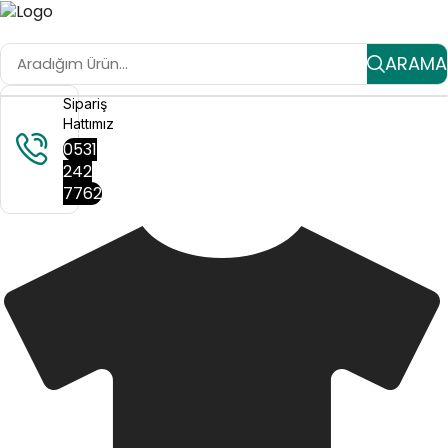
ARAMA
Sipariş
Hattımız
0531
242
7762