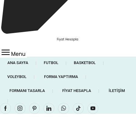
Fiyat Hesapla
Menu
ANA SAYFA
FUTBOL
BASKETBOL
❘
❘
❘
VOLEYBOL
FORMA YAPTIRMA
❘
❘
FORMANI TASARLA
FIYAT HESAPLA
İLETIŞIM
❘
❘
❘
Facebook
Instagram
Pinterest
Linkedin
Whatsapp
Tik-
Youtube
tok