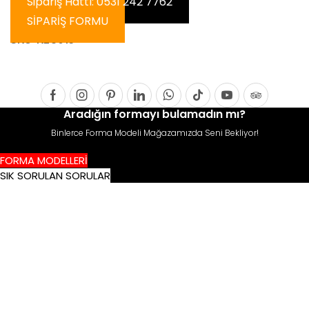
Sipariş Hattı: 0531 242 7762
SİPARİŞ FORMU
SKU:
KLC013
Facebook
Instagram
Pinterest
Linkedin
Whatsapp
Tik-
Youtube
Tripadvis
Aradığın formayı bulamadın mı?
tok
Binlerce Forma Modeli Mağazamızda Seni Bekliyor!
FORMA MODELLERİ
SIK SORULAN SORULAR