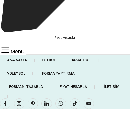
Fiyat Hesapla
Menu
ANA SAYFA
FUTBOL
BASKETBOL
❘
❘
❘
VOLEYBOL
FORMA YAPTIRMA
❘
❘
FORMANI TASARLA
FIYAT HESAPLA
İLETIŞIM
❘
❘
❘
Facebook
Instagram
Pinterest
Linkedin
Whatsapp
Tik-
Youtube
tok