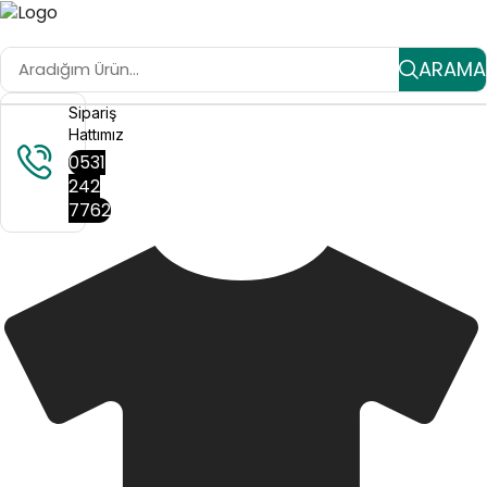
ARAMA
Sipariş
Hattımız
0531
242
7762