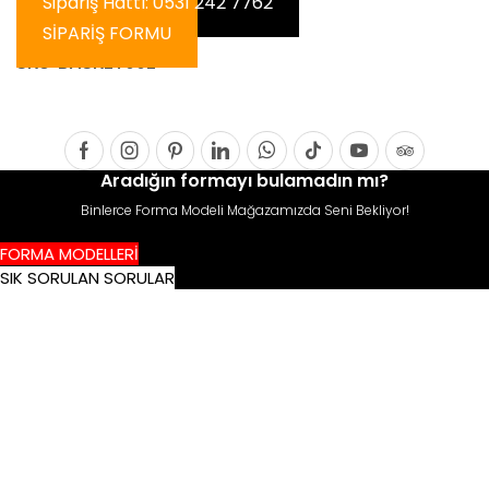
Sipariş Hattı: 0531 242 7762
SİPARİŞ FORMU
SKU:
BASKET002
Facebook
Instagram
Pinterest
Linkedin
Whatsapp
Tik-
Youtube
Tripadvis
Aradığın formayı bulamadın mı?
tok
Binlerce Forma Modeli Mağazamızda Seni Bekliyor!
FORMA MODELLERİ
SIK SORULAN SORULAR