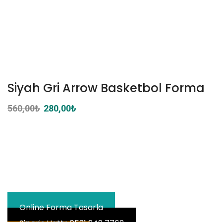
Siyah Gri Arrow Basketbol Forma
560,00
₺
Orijinal
280,00
₺
Şu
fiyat:
andaki
560,00₺.
fiyat:
280,00₺.
Online Forma Tasarla