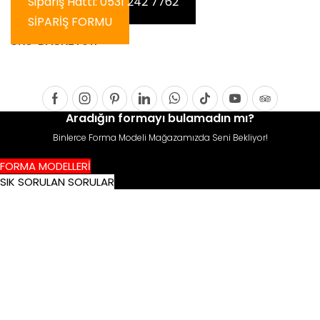
Sipariş Hattı: 0531 242 7762
SİPARİŞ FORMU
SKU:
BASKET011
Facebook
Instagram
Pinterest
Linkedin
Whatsapp
Tik-
Youtube
Tripadvis
Aradığın formayı bulamadın mı?
tok
Binlerce Forma Modeli Mağazamızda Seni Bekliyor!
FORMA MODELLERİ
SIK SORULAN SORULAR