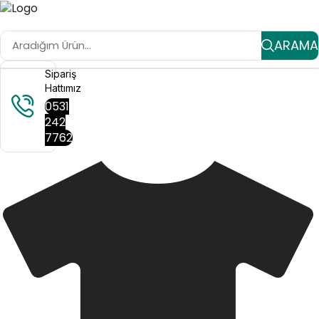
ARAMA
Sipariş
Hattımız
0531
242
7762