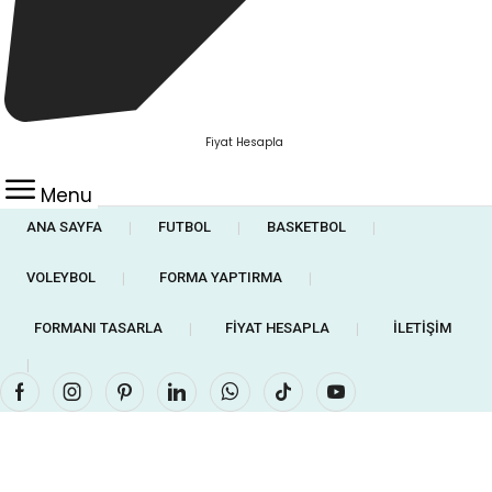
Fiyat Hesapla
Menu
ANA SAYFA
FUTBOL
BASKETBOL
❘
❘
❘
VOLEYBOL
FORMA YAPTIRMA
❘
❘
FORMANI TASARLA
FIYAT HESAPLA
İLETIŞIM
❘
❘
❘
Facebook
Instagram
Pinterest
Linkedin
Whatsapp
Tik-
Youtube
tok