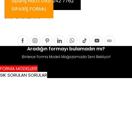
Sipariş Hattı: 0531 242 7762
SİPARİŞ FORMU
SKU:
BASKET015
Facebook
Instagram
Pinterest
Linkedin
Whatsapp
Tik-
Youtube
Tripadvis
Aradığın formayı bulamadın mı?
tok
Binlerce Forma Modeli Mağazamızda Seni Bekliyor!
FORMA MODELLERİ
SIK SORULAN SORULAR