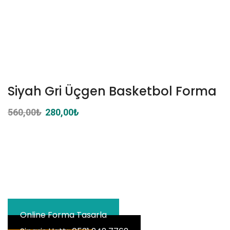
Siyah Gri Üçgen Basketbol Forma
560,00
₺
Orijinal
280,00
₺
Şu
fiyat:
andaki
560,00₺.
fiyat:
280,00₺.
Online Forma Tasarla