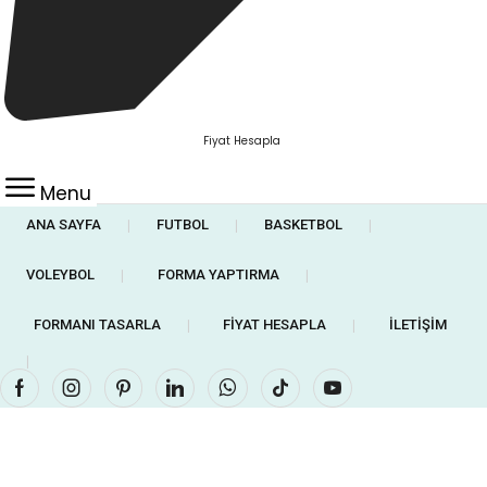
Fiyat Hesapla
Menu
ANA SAYFA
FUTBOL
BASKETBOL
❘
❘
❘
VOLEYBOL
FORMA YAPTIRMA
❘
❘
FORMANI TASARLA
FIYAT HESAPLA
İLETIŞIM
❘
❘
❘
Facebook
Instagram
Pinterest
Linkedin
Whatsapp
Tik-
Youtube
tok