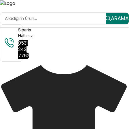
ARAMA
Sipariş
Hattımız
0531
242
7762