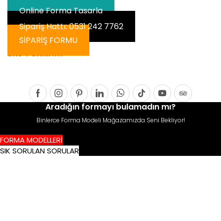
Online Forma Tasarla
Sipariş Hattı: 0531 242 7762
SİPARİŞ FORMU
SKU:
FORMA111
Facebook
Instagram
Pinterest
Linkedin
Whatsapp
Tik-
Youtube
Tripadvis
Aradığın formayı bulamadın mı?
tok
Binlerce Forma Modeli Mağazamızda Seni Bekliyor!
FORMA MODELLERİ
SIK SORULAN SORULAR