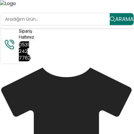
ARAMA
Sipariş
Hattımız
0531
242
7762