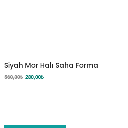
Siyah Mor Halı Saha Forma
560,00
₺
Orijinal
280,00
₺
Şu
fiyat:
andaki
560,00₺.
fiyat:
280,00₺.