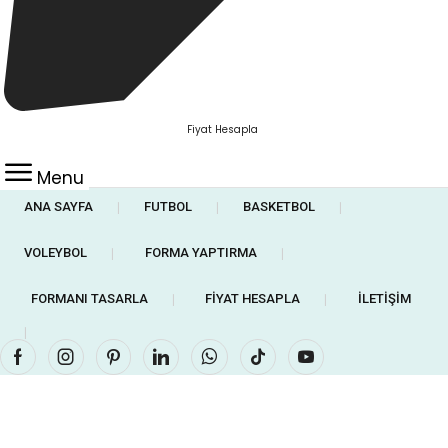
Fiyat Hesapla
Menu
ANA SAYFA
FUTBOL
BASKETBOL
❘
❘
❘
VOLEYBOL
FORMA YAPTIRMA
❘
❘
FORMANI TASARLA
FIYAT HESAPLA
İLETIŞIM
❘
❘
❘
Facebook
Instagram
Pinterest
Linkedin
Whatsapp
Tik-
Youtube
tok