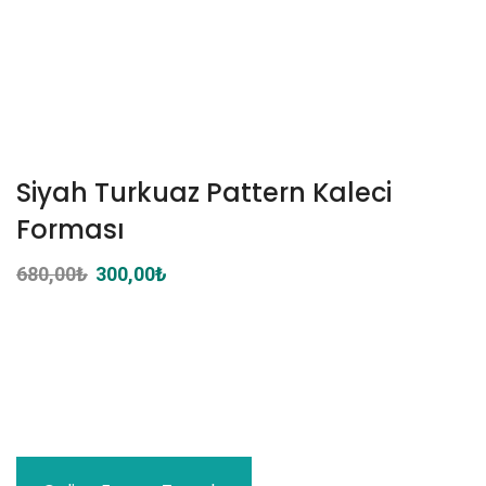
Siyah Turkuaz Pattern Kaleci
Forması
680,00
₺
Orijinal
300,00
₺
Şu
fiyat:
andaki
680,00₺.
fiyat:
300,00₺.