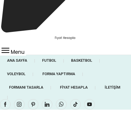
Fiyat Hesapla
Menu
ANA SAYFA
FUTBOL
BASKETBOL
❘
❘
❘
VOLEYBOL
FORMA YAPTIRMA
❘
❘
FORMANI TASARLA
FIYAT HESAPLA
İLETIŞIM
❘
❘
❘
Facebook
Instagram
Pinterest
Linkedin
Whatsapp
Tik-
Youtube
tok