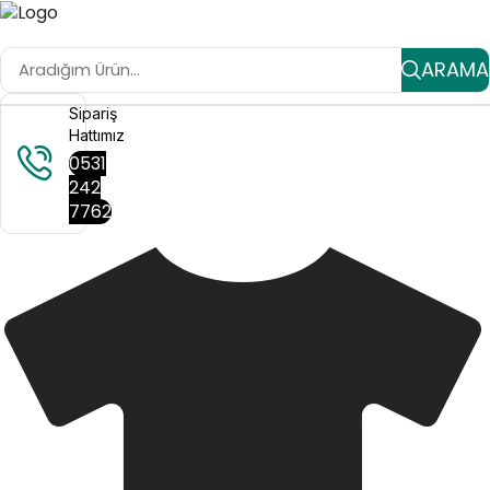
ARAMA
Sipariş
Hattımız
0531
242
7762