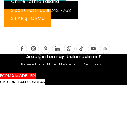
Online Forma Tasarla
Sipariş Hattı: 0531 242 7762
SİPARİŞ FORMU
SKU:
KLC006
Facebook
Instagram
Pinterest
Linkedin
Whatsapp
Tik-
Youtube
Tripadvis
Aradığın formayı bulamadın mı?
tok
Binlerce Forma Modeli Mağazamızda Seni Bekliyor!
FORMA MODELLERİ
SIK SORULAN SORULAR