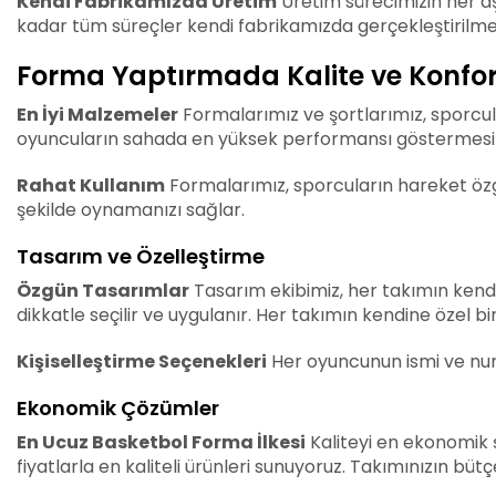
Kendi Fabrikamızda Üretim
Üretim sürecimizin her a
kadar tüm süreçler kendi fabrikamızda gerçekleştirilmekt
Forma Yaptırmada Kalite ve Konfo
En İyi Malzemeler
Formalarımız ve şortlarımız, sporcula
oyuncuların sahada en yüksek performansı göstermesine
Rahat Kullanım
Formalarımız, sporcuların hareket özgü
şekilde oynamanızı sağlar.
Tasarım ve Özelleştirme
Özgün Tasarımlar
Tasarım ekibimiz, her takımın kendi
dikkatle seçilir ve uygulanır. Her takımın kendine özel 
Kişiselleştirme Seçenekleri
Her oyuncunun ismi ve numar
Ekonomik Çözümler
En Ucuz Basketbol Forma İlkesi
Kaliteyi en ekonomik ş
fiyatlarla en kaliteli ürünleri sunuyoruz. Takımınızın bü