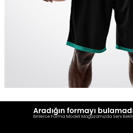
Aradığın formayı bulamad
Binlerce Forma Modeli Mağazamızda Seni Bekli