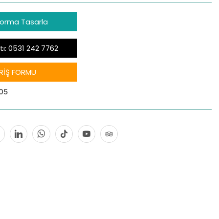
Forma Tasarla
tı: 0531 242 7762
RİŞ FORMU
05