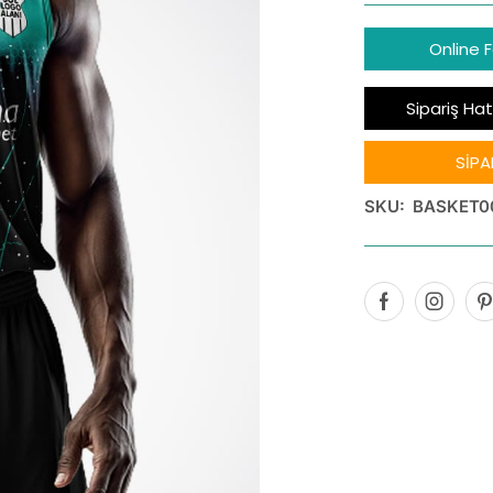
Online 
Sipariş Hat
SİPA
SKU:
BASKET0