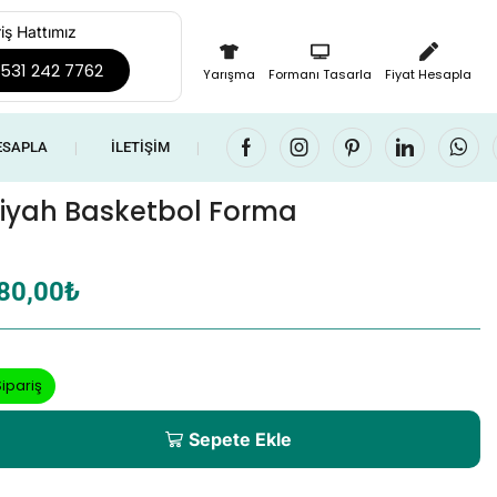
iş Hattımız
531 242 7762
Yarışma
Formanı Tasarla
Fiyat Hesapla
ESAPLA
İLETIŞIM
❘
❘
Siyah Basketbol Forma
80,00
₺
ipariş
Sepete Ekle