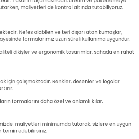
mektedir. Tasarım aşamasından, üretim ve paketlemeye
tarken, maliyetleri de kontrol altında tutabiliyoruz.
ktedir. Nefes alabilen ve teri dışarı atan kumaşlar,
yesinde formalarımız uzun süreli kullanıma uygundur.
liteli dikişler ve ergonomik tasarımlar, sahada en rahat
k için çalışmaktadır. Renkler, desenler ve logolar
tırır.
arın formalarını daha özel ve anlamlı kılar.
imizde, maliyetleri minimumda tutarak, sizlere en uygun
 temin edebilirsiniz.