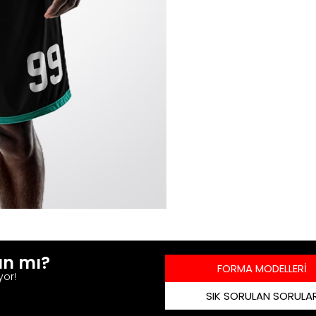
ın mı?
FORMA MODELLERİ
yor!
SIK SORULAN SORULA