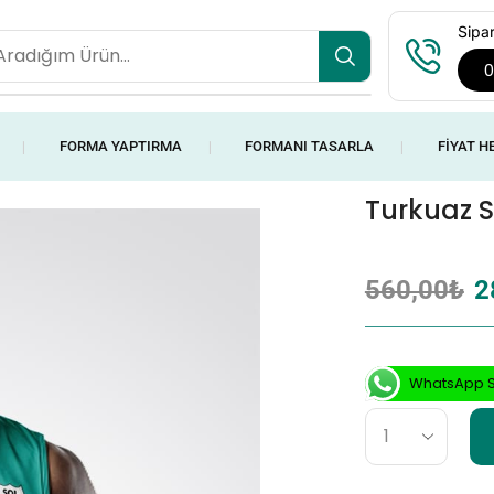
Sipar
0
FORMA YAPTIRMA
FORMANI TASARLA
FIYAT H
❘
❘
❘
Turkuaz 
560,00
₺
2
WhatsApp S