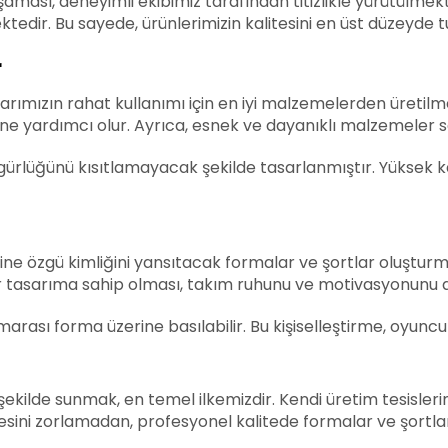
şaması, deneyimli ekibimiz tarafından titizlikle yürütül
edir. Bu sayede, ürünlerimizin kalitesini en üst düzeyde tu
r
rımızın rahat kullanımı için en iyi malzemelerden üretilme
 yardımcı olur. Ayrıca, esnek ve dayanıklı malzemeler sa
rlüğünü kısıtlamayacak şekilde tasarlanmıştır. Yüksek ka
ne özgü kimliğini yansıtacak formalar ve şortlar oluşturma
bir tasarıma sahip olması, takım ruhunu ve motivasyonunu ar
ası forma üzerine basılabilir. Bu kişiselleştirme, oyuncul
ekilde sunmak, en temel ilkemizdir. Kendi üretim tesisler
tçesini zorlamadan, profesyonel kalitede formalar ve şortlar