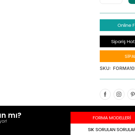
Online 
Sipariş Hat
SİPA
SKU:
FORMA10
ın mı?
FORMA MODELLERİ
yor!
SIK SORULAN SORULA