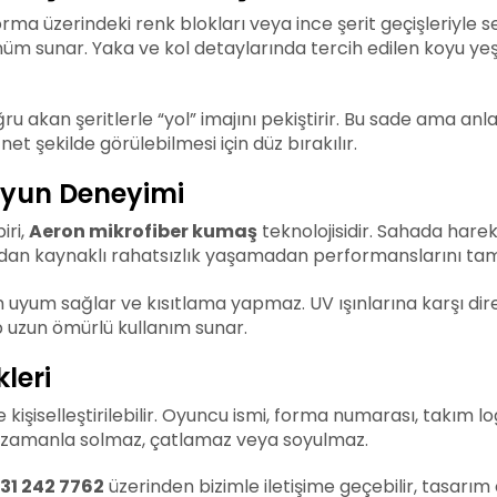
 forma üzerindeki renk blokları veya ince şerit geçişleriyle
m sunar. Yaka ve kol detaylarında tercih edilen koyu yeşi
akan şeritlerle “yol” imajını pekiştirir. Bu sade ama anla
et şekilde görülebilmesi için düz bırakılır.
 Oyun Deneyimi
iri,
Aeron mikrofiber kumaş
teknolojisidir. Sahada harek
madan kaynaklı rahatsızlık yaşamadan performanslarını tam
yum sağlar ve kısıtlama yapmaz. UV ışınlarına karşı diren
p uzun ömürlü kullanım sunar.
leri
 kişiselleştirilebilir. Oyuncu ismi, forma numarası, takım l
lar zamanla solmaz, çatlamaz veya soyulmaz.
31 242 7762
üzerinden bizimle iletişime geçebilir, tasarım 