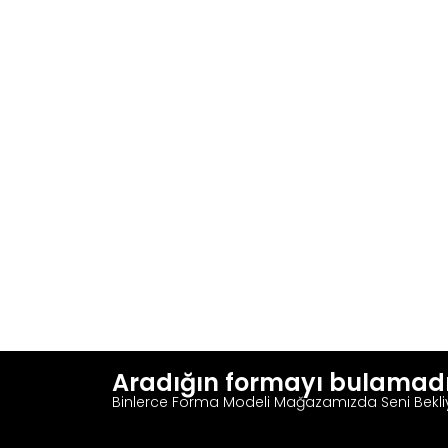
Aradığın formayı bulamad
Binlerce Forma Modeli Mağazamızda Seni Bekli