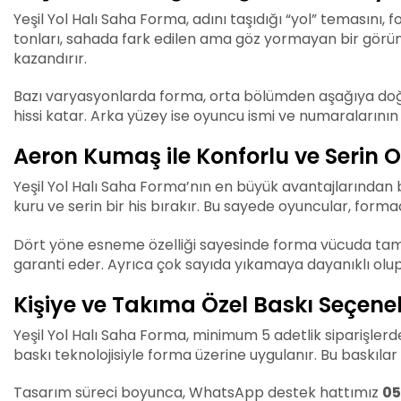
Yeşil Yol Halı Saha Forma, adını taşıdığı “yol” temasını,
tonları, sahada fark edilen ama göz yormayan bir görünü
kazandırır.
Bazı varyasyonlarda forma, orta bölümden aşağıya doğru 
hissi katar. Arka yüzey ise oyuncu ismi ve numaralarının n
Aeron Kumaş ile Konforlu ve Serin
Yeşil Yol Halı Saha Forma’nın en büyük avantajlarından b
kuru ve serin bir his bırakır. Bu sayede oyuncular, for
Dört yöne esneme özelliği sayesinde forma vücuda tam u
garanti eder. Ayrıca çok sayıda yıkamaya dayanıklı olu
Kişiye ve Takıma Özel Baskı Seçenek
Yeşil Yol Halı Saha Forma, minimum 5 adetlik siparişlerde
baskı teknolojisiyle forma üzerine uygulanır. Bu baskı
Tasarım süreci boyunca, WhatsApp destek hattımız
05