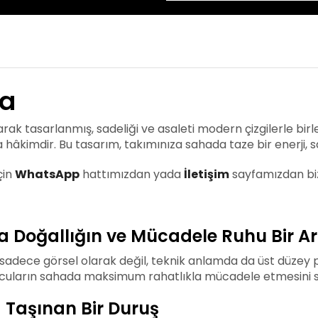
ma
ak tasarlanmış, sadeliği ve asaleti modern çizgilerle birle
 hâkimdir. Bu tasarım, takımınıza sahada taze bir enerji, sa
çin
WhatsApp
hattımızdan yada
İletişim
sayfamızdan bizl
da Doğallığın ve Mücadele Ruhu Bir A
 sadece görsel olarak değil, teknik anlamda da üst düzey 
yuncuların sahada maksimum rahatlıkla mücadele etmesini s
 Taşınan Bir Duruş