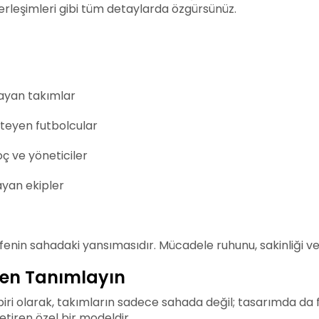
 yerleşimleri gibi tüm detaylarda özgürsünüz.
ayan takımlar
isteyen futbolcular
ç ve yöneticiler
ayan ekipler
sefenin sahadaki yansımasıdır. Mücadele ruhunu, sakinliği ve 
den Tanımlayın
biri olarak, takımların sadece sahada değil; tasarımda da 
etiren özel bir modeldir.