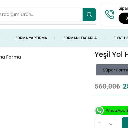
Sipar
0
FORMA YAPTIRMA
FORMANI TASARLA
FIYAT H
❘
❘
❘
Yeşil Yol
Süper Form
560,00
₺
2
WhatsApp S