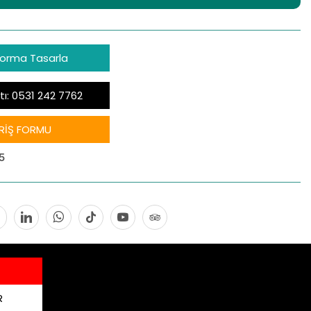
Forma Tasarla
tı: 0531 242 7762
RİŞ FORMU
5
R