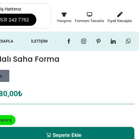
iş Hattımız
531 242 7762
Yarışma
Formanı Tasarla
Fiyat Hesapla
ESAPLA
İLETIŞIM
❘
❘
 Halı Saha Forma
a
80,00
₺
ipariş
Sepete Ekle